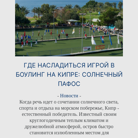
ГРУППА
ВСТРЕЧИ
НАШИ ОТЕЛИ
ОТЕЛИ РАЗВЛЕЧЕНИЯ И
МЕРОПРИЯТИЯ
ПРЕДЛОЖЕНИЯ
СВЯЖИТЕСЬ С
ЭЛИТНЫЙ КЛАСС
ONLINE CHECK-IN
ЭЛИКСИР СПА
ASIMINA SUITES HOTEL*****
СВАДЬБЫ
ATHENA BEACH HOTEL
ГДЕ НАСЛАДИТЬСЯ ИГРОЙ В
ДЕЯТЕЛЬНОСТЬ
ATHENA ROYAL BEACH HOTEL
ОНЛАЙН-РЕГИСТРАЦИИ
БОУЛИНГ НА КИПРЕ: СОЛНЕЧНЫЙ
PIONEER BEACH HOTEL
ПАФОС
-
Новости
-
Когда речь идет о сочетании солнечного света,
спорта и отдыха на морском побережье, Кипр -
естественный победитель. Известный своим
круглогодичным теплым климатом и
дружелюбной атмосферой, остров быстро
становится излюбленным местом для