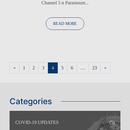
Channel 5 и Paramount...
READ MORE
ИДЕАЛЬНОЕ РЕШЕНИЕ ДЛЯ
Posts navigation
«
1
2
3
4
5
6
…
23
»
Categories
COVID-19 UPDATES
(5)