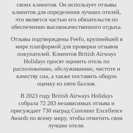
ГРУППА
ВСТРЕЧИ
своих клиентов. Он использует отзывы
НАШИ ОТЕЛИ
ОТЕЛИ РАЗВЛЕЧЕНИЯ И
клиентов для определения лучших отелей,
МЕРОПРИЯТИЯ
ПРЕДЛОЖЕНИЯ
что является частью его обязательств по
СВЯЖИТЕСЬ С
ЭЛИТНЫЙ КЛАСС
обеспечению высококачественного отдыха.
ONLINE CHECK-IN
ЭЛИКСИР СПА
ASIMINA SUITES HOTEL*****
СВАДЬБЫ
Отзывы подтверждены Feefo, крупнейшей в
ATHENA BEACH HOTEL
ДЕЯТЕЛЬНОСТЬ
мире платформой для проверки отзывов
ATHENA ROYAL BEACH HOTEL
ОНЛАЙН-РЕГИСТРАЦИИ
покупателей. Клиентов British Airways
PIONEER BEACH HOTEL
Holidays просят оценить отель по
расположению, обслуживанию, чистоте и
качеству сна, а также поставить общую
оценку из пяти баллов.
В 2023 году British Airways Holidays
собрала 72 283 независимых отзыва и
присуждает 730 наград Customer Excellence
Awards по всему миру, чтобы отметить свои
лучшие отели.