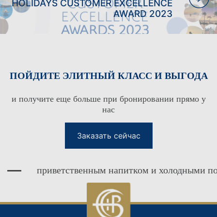
HOLIDAYS CUSTOMER EXCELLENCE
AWARD 2023
СЕМЕЙНЫЕ ПРАЗДНИКИ
ОТДЫХ ТОЛЬКО ДЛЯ
ВЗРОСЛЫХ
ПРАЗДНИКИ В БОУЛИНГЕ
СВАДЬБЫ
ПОЙДИТЕ ЭЛИТНЫЙ КЛАСС И ВЫГОДА
и получите еще больше при бронировании прямо у
нас
Заказать сейчас
приветственным напитком и холодными полот
КЛУБ ЛОЯЛЬНОСТИ ГОСТЕЙ