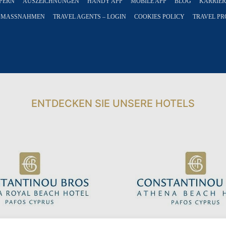
YPERN
AUSZEICHNUNGEN
HANDY APP
MOBILE APP
BLOG
KARRIER
 MASSNAHMEN
TRAVEL AGENTS – LOGIN
COOKIES POLICY
TRAVEL PR
ANMELDUNG
ENTDECKEN SIE UNSERE HOTELS