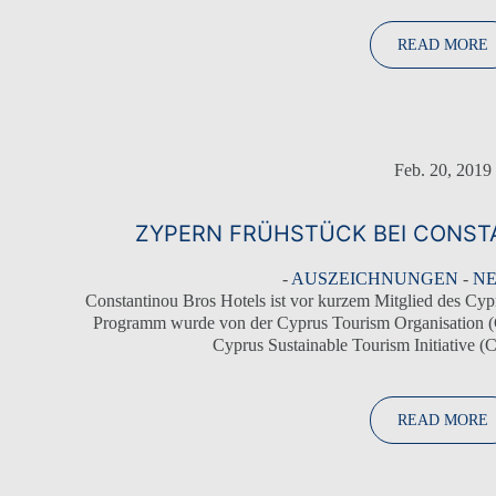
DIE GRUPPE
READ MORE
UNSERE HOTELS
ANGEBOTE
ELITEKLASSE
ELIXIER SPA
Feb. 20, 2019
HOCHZEITEN
HOTELS, UNTERHALTUNG UND VERANSTALTUN
ZYPERN FRÜHSTÜCK BEI CONST
AKTIVITÄTEN
-
AUSZEICHNUNGEN
-
NE
Constantinou Bros Hotels ist vor kurzem Mitglied des Cy
Programm wurde von der Cyprus Tourism Organisation (
Cyprus Sustainable Tourism Initiative (
READ MORE