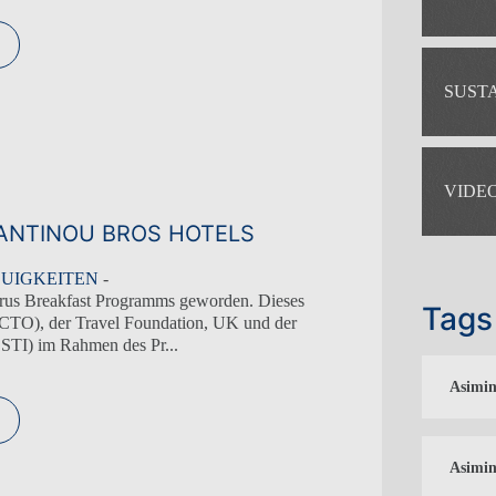
TAGUNGEN
KONTAKT
SUST
ONLINE CHECK-IN
ASIMINA SUITES HOTEL*****
ATHENA BEACH HOTEL
VIDE
ATHENA ROYAL BEACH HOTEL
GEN
ANTINOU BROS HOTELS
PIONEER BEACH HOTEL
UIGKEITEN
-
prus Breakfast Programms geworden. Dieses
Tags
CTO), der Travel Foundation, UK und der
CSTI) im Rahmen des Pr...
Asimin
Asimin