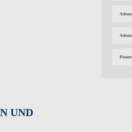
Athena
Athena
Pionee
N UND