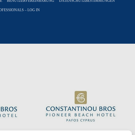
E
BENUTZERVEREINBARUNG
DATENSCHUTZBESTIMMUNGEN
OFESSIONALS – LOG IN