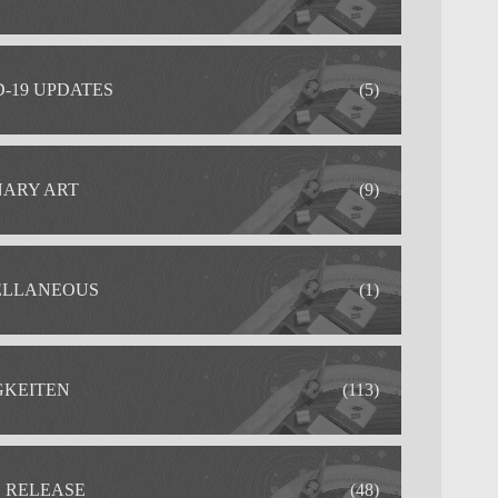
-19 UPDATES
(5)
NARY ART
(9)
ELLANEOUS
(1)
GKEITEN
(113)
S RELEASE
(48)