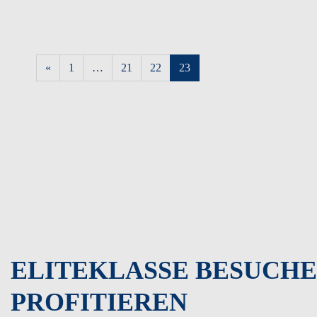
Posts navigation
«
1
…
21
22
23
ELITEKLASSE BESUCHE
PROFITIEREN