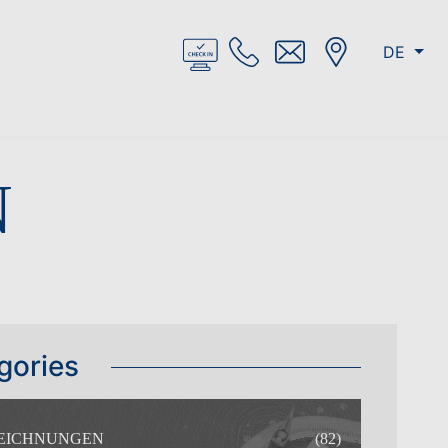
DE
N
gories
EICHNUNGEN
(82)