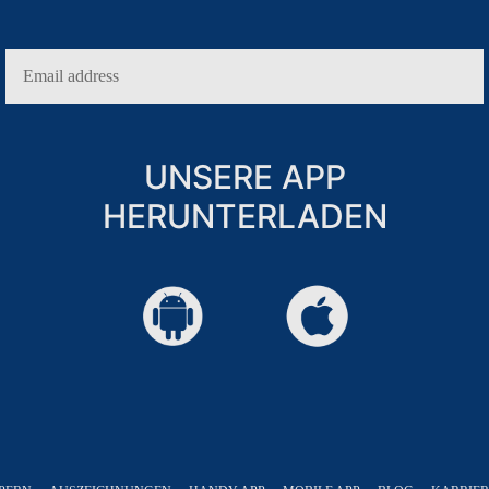
UNSERE APP
HERUNTERLADEN
URLAUB NUR FÜR ERWACHSENE
HOCHZEITEN