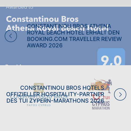
FAMILIENURLAUBE
URLAUB NUR FÜR
CONSTANTINOU BROS ATHENA
ERWACHSENE
BOWLING FERIEN
ROYAL BEACH HOTEL ERHÄLT DEN
HOCHZEITEN
BOOKING.COM TRAVELLER REVIEW
AWARD 2026
CONSTANTINOU BROS HOTELS
OFFIZIELLER HOSPITALITY-PARTNER
DES TUI ZYPERN-MARATHONS 2026