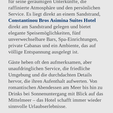
für seine geräumigen Unterkünfte, die
raffinierte Atmosphäre und den persönlichen
Service. Es liegt direkt an einem Sandstrand,
Constantinou Bros Asimina Suites Hotel
direkt am Sandstrand gelegen und bietet
elegante Speisemöglichkeiten, fünf
unverwechselbare Bars, Spa-Einrichtungen,
private Cabanas und ein Ambiente, das auf
völlige Entspannung ausgelegt ist.
DIE GRUPPE
AKTIVITÄTEN
UNSERE HOTELS
TAGUNGEN
Gäste heben oft den aufmerksamen, aber
ANGEBOTE
KONTAKT
unaufdringlichen Service, die friedliche
ELITEKLASSE
ONLINE CHECK-IN
Umgebung und die durchdachten Details
ELIXIER SPA
ASIMINA SUITES HOTEL*****
hervor, die ihren Aufenthalt aufwerten. Von
HOCHZEITEN
ATHENA BEACH HOTEL
romantischen Abendessen am Meer bis hin zu
HOTELS, UNTERHALTUNG UND
ATHENA ROYAL BEACH HOTEL
VERANSTALTUNGEN
Drinks bei Sonnenuntergang mit Blick auf das
PIONEER BEACH HOTEL
Mittelmeer – das Hotel schafft immer wieder
sinnvolle Urlaubserlebnisse.