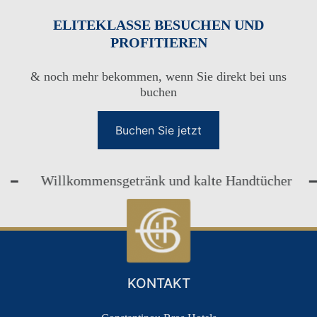
ELITEKLASSE BESUCHEN UND
TREUECLUB FÜR GÄSTE
PROFITIEREN
GÄSTE LOYALTY CLUB
ANMELDUNG
& noch mehr bekommen, wenn Sie direkt bei uns
buchen
Buchen Sie jetzt
Willkommensgetränk und kalte Handtücher
KONTAKT