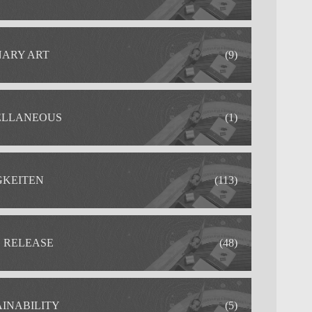
NARY ART
(9)
ELLANEOUS
(1)
GKEITEN
(113)
S RELEASE
(48)
AINABILITY
(5)