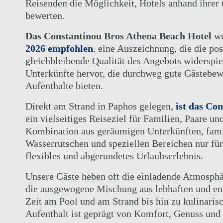
Reisenden die Möglichkeit, Hotels anhand ihrer 
bewerten.
Das Constantinou Bros Athena Beach Hotel
w
2026 empfohlen
, eine Auszeichnung, die die po
gleichbleibende Qualität des Angebots widerspi
DIE GRUPPE
Unterkünfte hervor, die durchweg gute Gästebew
UNSERE HOTELS
Aufenthalte bieten.
ANGEBOTE
Direkt am Strand in Paphos gelegen,
ist das Co
ELITEKLASSE
ein vielseitiges Reiseziel für Familien, Paare un
ELIXIER SPA
Kombination aus geräumigen Unterkünften, fami
HOCHZEITEN
Wasserrutschen und speziellen Bereichen nur für
flexibles und abgerundetes Urlaubserlebnis.
HOTELS, UNTERHALTUNG UND VERANSTALTUN
AKTIVITÄTEN
Unsere Gäste heben oft die einladende Atmosphär
die ausgewogene Mischung aus lebhaften und ent
Zeit am Pool und am Strand bis hin zu kulinarisc
Aufenthalt ist geprägt von Komfort, Genuss un