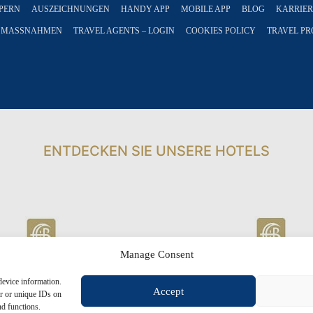
YPERN
AUSZEICHNUNGEN
HANDY APP
MOBILE APP
BLOG
KARRIER
 MASSNAHMEN
TRAVEL AGENTS – LOGIN
COOKIES POLICY
TRAVEL PR
ENTDECKEN SIE UNSERE HOTELS
Manage Consent
device information.
Accept
or or unique IDs on
nd functions.