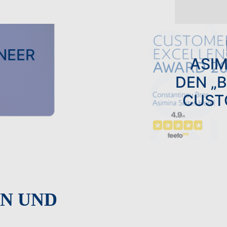
NEER
ASIM
DEN „
CUST
N UND