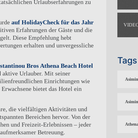
tatsächlichen Urlaubserfahrungen zu
urde
auf HolidayCheck für das Jahr
VIDE
sitiven Erfahrungen der Gäste und die
egelt. Diese Empfehlung hebt
TAGUNGEN
ertungen erhalten und unvergessliche
KONTAKT
Tags
ONLINE CHECK-IN
nstantinou Bros Athena Beach Hotel
ASIMINA SUITES HOTEL*****
d aktive Urlauber. Mit seiner
ATHENA BEACH HOTEL
Asimin
lienfreundlichen Einrichtungen wie
 Erwachsene bietet das Hotel ein
ATHENA ROYAL BEACH HOTEL
GEN
PIONEER BEACH HOTEL
Asimin
e, die vielfältigen Aktivitäten und
spannten Bereichen hervor. Von der
hen und Freizeit-Erlebnissen – jeder
Athena
d aufmerksamer Betreuung.