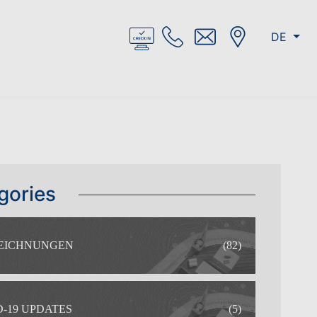
DE
gories
EICHNUNGEN
(82)
-19 UPDATES
(5)