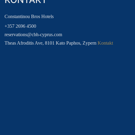
FAMILIENURLAUBE
BOWLING FERIEN
Constantinou Bros Hotels
+357 2696 4500
reservations@cbh-cyprus.com
Theas Afroditis Ave, 8101 Kato Paphos, Zypern
Kontakt
TREUECLUB FÜR GÄSTE
GÄSTE LOYALTY CLUB