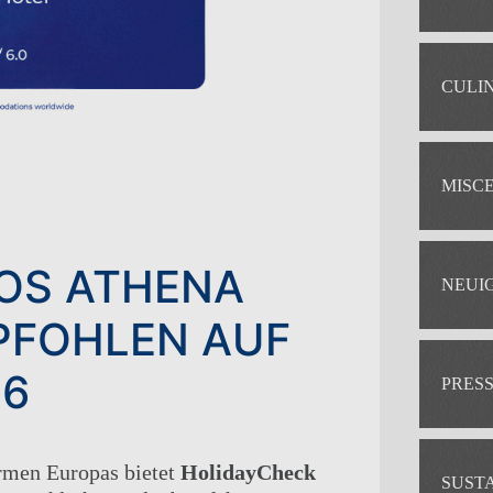
CULI
MISC
OS ATHENA
NEUI
PFOHLEN AUF
26
PRES
rmen Europas bietet
HolidayCheck
SUST