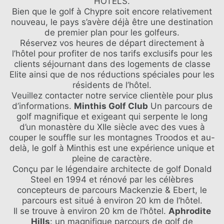
HOTELS.
Bien que le golf à Chypre soit encore relativement
nouveau, le pays s’avère déjà être une destination
de premier plan pour les golfeurs.
Réservez vos heures de départ directement à
l’hôtel pour profiter de nos tarifs exclusifs pour les
clients séjournant dans des logements de classe
Elite ainsi que de nos réductions spéciales pour les
résidents de l’hôtel.
Veuillez contacter notre service clientèle pour plus
LE GROUPE
HÔTELS DIVERTISSEMENT ET
d’informations.
Minthis Golf Club
Un parcours de
ÉVÉNEMENTS
NOS HÔTELS
golf magnifique et exigeant qui serpente le long
ACTIVITÉS
DES OFFRES
d’un monastère du XIIe siècle avec des vues à
RÉUNIONS
CLASSE ELITE
couper le souffle sur les montagnes Troodos et au-
CONTACT
SPA ELIXIR
delà, le golf à Minthis est une expérience unique et
ONLINE CHECK-IN
MARIAGES
pleine de caractère.
Conçu par le légendaire architecte de golf Donald
Steel en 1994 et rénové par les célèbres
concepteurs de parcours Mackenzie & Ebert, le
parcours est situé à environ 20 km de l’hôtel.
Il se trouve à environ 20 km de l’hôtel.
Aphrodite
Hills
: un magnifique parcours de golf de