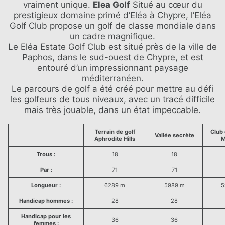
vraiment unique.
Elea Golf
Situé au cœur du
prestigieux domaine primé d’Eléa à Chypre, l’Eléa
Golf Club propose un golf de classe mondiale dans
un cadre magnifique.
Le Eléa Estate Golf Club est situé près de la ville de
Paphos, dans le sud-ouest de Chypre, et est
entouré d’un impressionnant paysage
méditerranéen.
Le parcours de golf a été créé pour mettre au défi
les golfeurs de tous niveaux, avec un tracé difficile
mais très jouable, dans un état impeccable.
Terrain de golf
Club 
Vallée secrète
Aphrodite Hills
M
Trous :
18
18
Par :
71
71
Longueur :
6289 m
5989 m
5
Handicap hommes :
28
28
Handicap pour les
36
36
femmes :