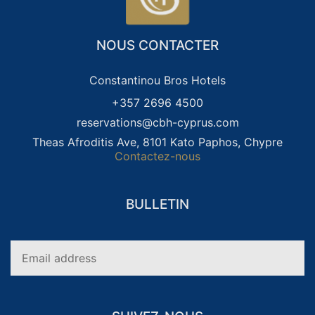
NOUS CONTACTER
Constantinou Bros Hotels
+357 2696 4500
VACANCES EN FAMILLE
VACANCES POUR ADULTES
reservations@cbh-cyprus.com
SEULEMENT
VACANCES AU BOWLING
MARIAGES
Theas Afroditis Ave, 8101 Kato Paphos, Chypre
Contactez-nous
BULLETIN