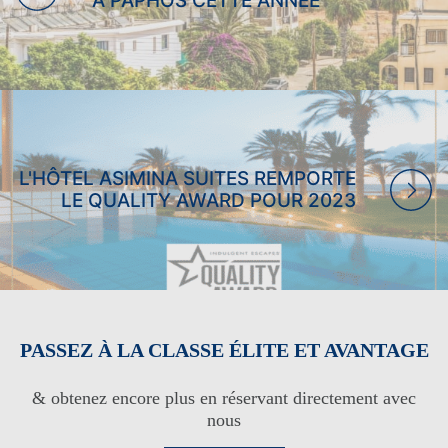
À PAPHOS CETTE ANNÉE
L'HÔTEL ASIMINA SUITES REMPORTE
LE QUALITY AWARD POUR 2023
CLUB DE FIDÉLITÉ DES INVITÉS
PASSEZ À LA CLASSE ÉLITE ET AVANTAGE
CLUB DE FIDÉLITÉ DES
& obtenez encore plus en réservant directement avec
CONNEXION
HÔTES
nous