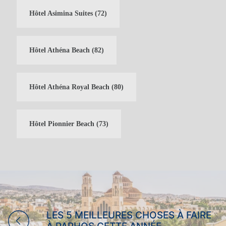
Hôtel Asimina Suites
(72)
Hôtel Athéna Beach
(82)
Hôtel Athéna Royal Beach
(80)
Hôtel Pionnier Beach
(73)
VACANCES EN FAMILLE
VACANCES POUR ADULTES
SEULEMENT
VACANCES AU BOWLING
LES 5 MEILLEURES CHOSES À FAIRE
MARIAGES