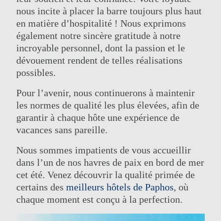
nous incite à placer la barre toujours plus haut
en matière d’hospitalité ! Nous exprimons
également notre sincère gratitude à notre
incroyable personnel, dont la passion et le
dévouement rendent de telles réalisations
possibles.
LE GROUPE
Pour l’avenir, nous continuerons à maintenir
HÔTELS DIVERTISSEMENT ET
ÉVÉNEMENTS
NOS HÔTELS
les normes de qualité les plus élevées, afin de
ACTIVITÉS
DES OFFRES
garantir à chaque hôte une expérience de
RÉUNIONS
CLASSE ELITE
vacances sans pareille.
CONTACT
SPA ELIXIR
ONLINE CHECK-IN
MARIAGES
Nous sommes impatients de vous accueillir
dans l’un de nos havres de paix en bord de mer
cet été. Venez découvrir la qualité primée de
certains des
meilleurs hôtels de Paphos
, où
chaque moment est conçu à la perfection.