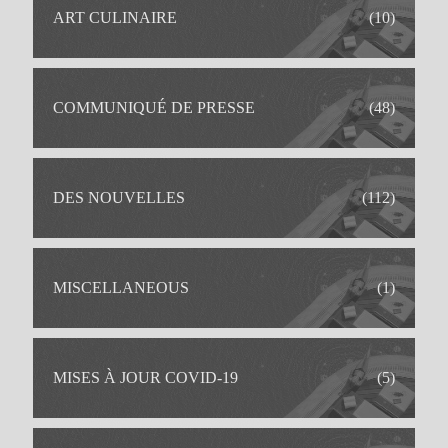
IDEAL POUR
ART CULINAIRE
(10)
COMMUNIQUÉ DE PRESSE
(48)
DES NOUVELLES
(112)
MISCELLANEOUS
(1)
MISES À JOUR COVID-19
(5)