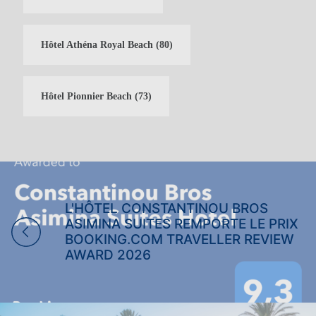
Hôtel Athéna Royal Beach
(80)
Hôtel Pionnier Beach
(73)
CLUB DE FIDÉLITÉ DES INVITÉS
L'HÔTEL CONSTANTINOU BROS
ASIMINA SUITES REMPORTE LE PRIX
CLUB DE FIDÉLITÉ DES
CONNEXION
BOOKING.COM TRAVELLER REVIEW
HÔTES
AWARD 2026