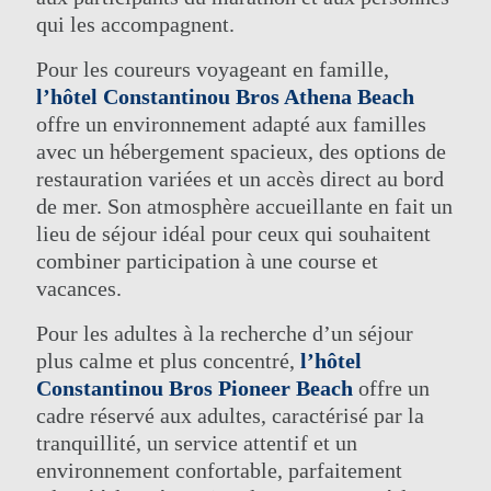
qui les accompagnent.
LE GROUPE
HÔTELS DIVERTISSEMENT ET
ÉVÉNEMENTS
NOS HÔTELS
Pour les coureurs voyageant en famille,
ACTIVITÉS
DES OFFRES
l’hôtel Constantinou Bros Athena Beach
RÉUNIONS
CLASSE ELITE
offre un environnement adapté aux familles
CONTACT
SPA ELIXIR
avec un hébergement spacieux, des options de
ONLINE CHECK-IN
MARIAGES
restauration variées et un accès direct au bord
de mer. Son atmosphère accueillante en fait un
lieu de séjour idéal pour ceux qui souhaitent
combiner participation à une course et
vacances.
Pour les adultes à la recherche d’un séjour
plus calme et plus concentré,
l’hôtel
Constantinou Bros Pioneer Beach
offre un
cadre réservé aux adultes, caractérisé par la
tranquillité, un service attentif et un
environnement confortable, parfaitement