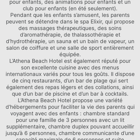
pour enfants, des animations pour enfants et un
club pour enfants (en été seulement).
Pendant que les enfants s’amusent, les parents
peuvent se détendre dans le spa Elixir, qui propose
des massages thérapeutiques, des soins
d’aromathérapie, de thalassothérapie et
LE GROUPE
d’hydrothérapie, un sauna et un bain de vapeur, un
HÔTELS DIVERTISSEMENT ET
ÉVÉNEMENTS
NOS HÔTELS
salon de coiffure et une salle de sport entièrement
ACTIVITÉS
équipée.
DES OFFRES
RÉUNIONS
L’Athena Beach Hotel est également réputé pour
CLASSE ELITE
son excellente cuisine avec des menus
CONTACT
SPA ELIXIR
internationaux variés pour tous les goûts. Il dispose
ONLINE CHECK-IN
MARIAGES
de cinq restaurants, d’un bar de plage qui sert
également des repas légers et des collations, ainsi
que d’un bar de piscine et d’un bar à cocktails.
L’Athena Beach Hotel propose une variété
d’hébergements pour faciliter la vie des parents qui
voyagent avec des enfants : chambre standard
pour une famille de 3 personnes avec un lit
supplémentaire, chambre duplex pouvant accueillir
jusqu’à 6 personnes, chambre communicante d’une
capacité maximale de 6 personnes et suite