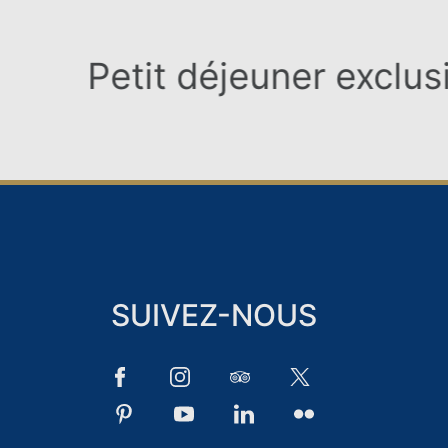
jeuner exclusif
Mach
SUIVEZ-NOUS