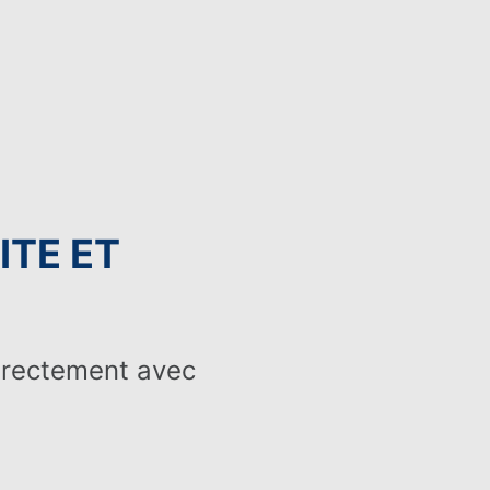
ITE ET
irectement avec
VACANCES POUR ADULTES SEULEMENT