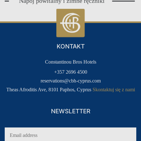
Napój powitalny i zimne ręczniki
E
GOŚCI
LOGOWANIE
KLUB LOJALNOŚCIOWY DLA
GOŚCI
KONTAKT
Constantinou Bros Hotels
+357 2696 4500
reservations@cbh-cyprus.com
Theas Afroditis Ave, 8101 Paphos, Cyprus
Skontaktuj się z nami
NEWSLETTER