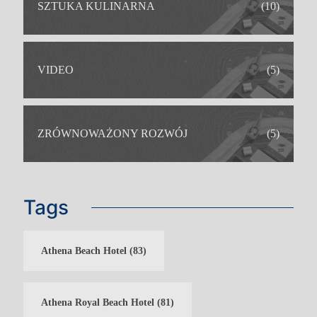
SZTUKA KULINARNA
(10)
VIDEO
(5)
ZRÓWNOWAŻONY ROZWÓJ
(5)
Tags
Athena Beach Hotel
(83)
IDEALNY DLA
Athena Royal Beach Hotel
(81)