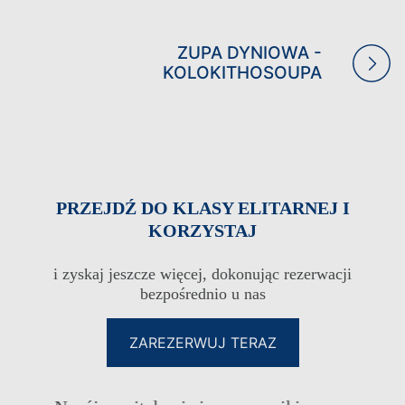
ZUPA DYNIOWA -
WAKACJE RODZINNE
WAKACJE TYLKO DLA
DOROSŁYCH
KOLOKITHOSOUPA
WAKACJE NA KRĘGIELNI
WESELA
PRZEJDŹ DO KLASY ELITARNEJ I
KORZYSTAJ
i zyskaj jeszcze więcej, dokonując rezerwacji
bezpośrednio u nas
ZAREZERWUJ TERAZ
KLUB LOJALNOŚCIOWY DLA