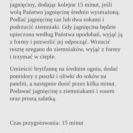
jagnięciny, dodając kolejne 15 minut, jeśli
wolą Państwo jagnięcinę średnio wysmażoną.
GRUPA
HOTELE ROZRYWKA I WYDARZENIA
Podlać jagnięcinę raz lub dwa sokami i
NASZE HOTELE
DZIAŁANIA
podrzucić ziemniaki. Gdy jagnięcina będzie
OFERTY
SPOTKANIA
upieczona według Państwa upodobań, wyjąć ją
KLASA ELITARNA
KONTAKT
z formy i pozwolić jej odpocząć. Wrzucić
ELIXIR SPA
ONLINE CHECK-IN
resztę oregano do ziemniaków, wyjąć z formy
WESELA
i trzymać w cieple.
Umieścić brytfannę na średnim ogniu, dodać
pomidory z puszki i oliwki do soków na
patelni, a następnie dusić przez kilka minut.
Podawać jagnięcinę z ziemniakami i sosem
oraz prostą sałatką.
Czas przygotowania: 15 minut