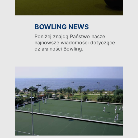
oferują dodatkowy bonus w postaci brytyjskich
koordynatorów ds. bowlingu, którzy organizują
mecze i zawody dla klubów turystycznych oraz
oferują indywidualnym graczom możliwość
BOWLING NEWS
dołączenia do programów bowlingowych, które
Poniżej znajdą Państwo nasze
obejmują drive’y, knockouty, fun bowls i sesje
najnowsze wiadomości dotyczące
nauki gry w bowling.
działalności Bowling.