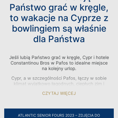
Państwo grać w kręgle,
to wakacje na Cyprze z
bowlingiem są właśnie
dla Państwa
Jeśli lubią Państwo grać w kręgle, Cypr i hotele
Constantinou Bros w Pafos to idealne miejsce
na kolejny urlop.
Cypr, a w szczególności Pafos, łączy w sobie
klimat wyjątkowo łagodnych, ciepłych zim i
jasnych, gorących lat, życzliwych ludzi,
CZYTAJ WIĘCEJ
różnorodność kuchni, wspaniałe zabytki
historyczne i miejsca o znaczeniu
archeologicznym oraz Bowling Greens o
najwyższych międzynarodowych standardach.
ATLANTIC SENIOR FOURS 2023 – ZDJĘCIA DO