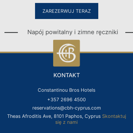
ZAREZERWUJ TERAZ
IDEALNY DLA
Napój powitalny i zimne ręczniki
KONTAKT
Constantinou Bros Hotels
+357 2696 4500
reservations@cbh-cyprus.com
Theas Afroditis Ave, 8101 Paphos, Cyprus
Skontaktuj
się z nami
WAKACJE RODZINNE
WAKACJE TYLKO DLA