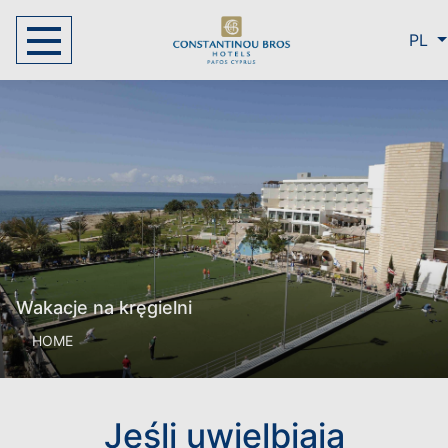
PL
Wakacje na kręgielni
HOME
Jeśli uwielbiają