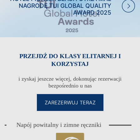
NAGRODĘ TUI GLOBAL QUALITY
AWARD 2025
PRZEJDŹ DO KLASY ELITARNEJ I
KORZYSTAJ
i zyskaj jeszcze więcej, dokonując rezerwacji
bezpośrednio u nas
ZAREZERWUJ TERAZ
Napój powitalny i zimne ręczniki
Eksk