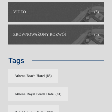
VIDEO
(5)
ZRÓWNOWAŻONY ROZWÓJ
(5)
Tags
WAKACJE RODZINNE
WAKACJE TYLKO DLA
DOROSŁYCH
WAKACJE NA KRĘGIELNI
WESELA
Athena Beach Hotel
(83)
Athena Royal Beach Hotel
(81)