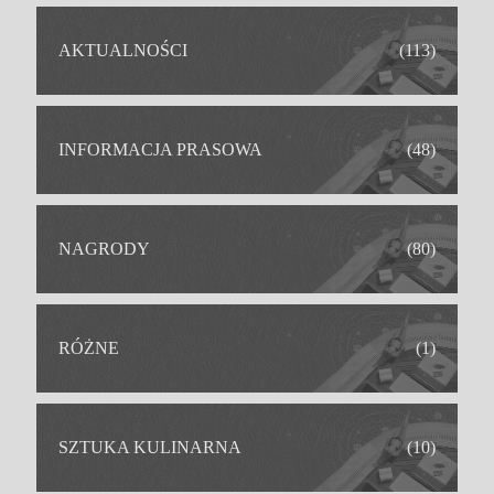
IDEALNY DLA
AKTUALNOŚCI
(113)
INFORMACJA PRASOWA
(48)
NAGRODY
(80)
RÓŻNE
(1)
SZTUKA KULINARNA
(10)