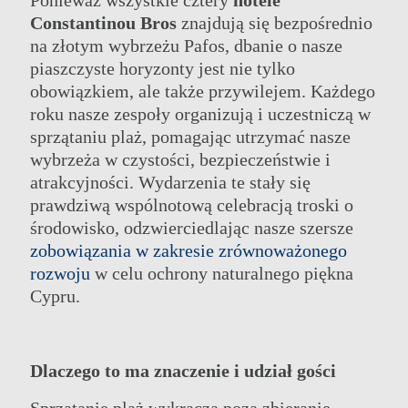
Constantinou Bros
znajdują się bezpośrednio
GRUPA
HOTELE ROZRYWKA I WYDARZENIA
NASZE HOTELE
na złotym wybrzeżu Pafos, dbanie o nasze
DZIAŁANIA
OFERTY
piaszczyste horyzonty jest nie tylko
SPOTKANIA
KLASA ELITARNA
KONTAKT
obowiązkiem, ale także przywilejem. Każdego
ELIXIR SPA
ONLINE CHECK-IN
roku nasze zespoły organizują i uczestniczą w
WESELA
sprzątaniu plaż, pomagając utrzymać nasze
wybrzeża w czystości, bezpieczeństwie i
atrakcyjności. Wydarzenia te stały się
prawdziwą wspólnotową celebracją troski o
środowisko, odzwierciedlając nasze szersze
zobowiązania w zakresie zrównoważonego
rozwoju
w celu ochrony naturalnego piękna
Cypru.
Dlaczego to ma znaczenie i udział gości
Sprzątanie plaż wykracza poza zbieranie