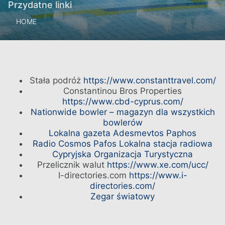
Przydatne linki
HOME
Stała podróż
https://www.constanttravel.com/
Constantinou Bros Properties
https://www.cbd-cyprus.com/
Nationwide bowler – magazyn dla wszystkich
bowlerów
Lokalna gazeta Adesmevtos Paphos
Radio Cosmos Pafos Lokalna stacja radiowa
GRUPA
HOTELE ROZRYWKA I WYDARZENIA
Cypryjska Organizacja Turystyczna
NASZE HOTELE
DZIAŁANIA
Przelicznik walut
https://www.xe.com/ucc/
OFERTY
SPOTKANIA
I-directories.com
https://www.i-
KLASA ELITARNA
KONTAKT
directories.com/
ELIXIR SPA
ONLINE CHECK-IN
Zegar światowy
WESELA