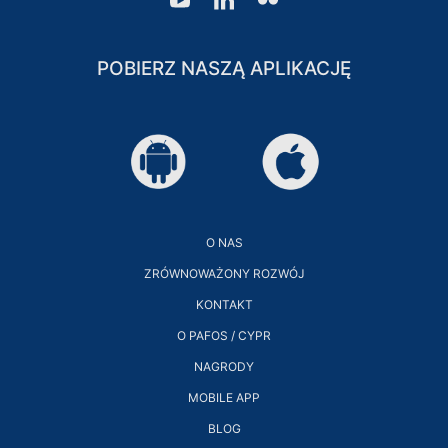
POBIERZ NASZĄ APLIKACJĘ
WAKACJE RODZINNE
WAKACJE TYLKO DLA
DOROSŁYCH
WAKACJE NA KRĘGIELNI
WESELA
O NAS
ZRÓWNOWAŻONY ROZWÓJ
KONTAKT
O PAFOS / CYPR
NAGRODY
KLUB LOJALNOŚCIOWY DLA
MOBILE APP
GOŚCI
BLOG