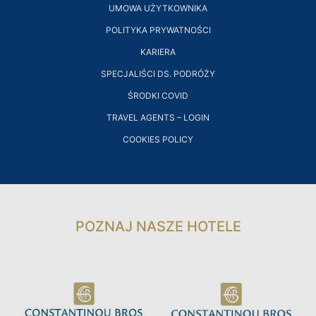
LOGOWANIE
KLUB LOJALNOŚCIOWY DLA
UMOWA UŻYTKOWNIKA
GOŚCI
POLITYKA PRYWATNOŚCI
KARIERA
SPECJALIŚCI DS. PODRÓŻY
ŚRODKI COVID
TRAVEL AGENTS – LOGIN
COOKIES POLICY
POZNAJ NASZE HOTELE