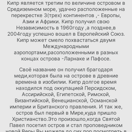
Кипр является третим по величине островом в
Средиземном море, удачно расположенные на
перекрестке 3(трех) континентов ,- Европы,
Азии и Африки. Кипр получил свою
Независимость в 1960году ,а позднее,в
2004году успешно вошел в Европейский Союз.
Кипр может смело похвастаться двумя
Международными
аэропортами,расоположенными в разных
концах острова -Ларнаке и Пафосе.
Своё название он получил брагодаря
меди,которая была на острове в древние
времена в изобилии. Кипр долгое время
находился под оккупацией Персидском,
Ассирийской, Египетской, Римской,
Византийской, Венецианской, Османской
империи и Британского правления. И так же,
остров был первый в Мире,куда пришло
Христианство.Это произошло,когда Святой
Павел посетил остров и стал проповедником
новой Веры.Вы можете до сих пор посмотреть в