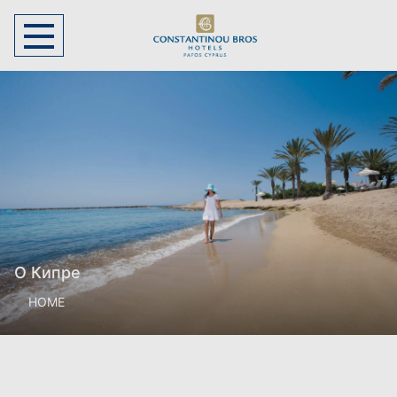
О Кипре
HOME