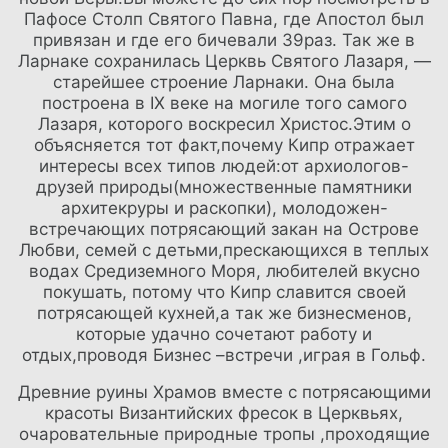
Пафосе Столп Святого Павна, где Апостол был
привязан и где его бичевали 39раз. Так же в
Ларнаке сохранилась Церквь Святого Лазаря, —
старейшее строение Ларнаки. Она была
ГРУППА
ВСТРЕЧИ
построена в IX веке на могиле того самого
НАШИ ОТЕЛИ
ОТЕЛИ РАЗВЛЕЧЕНИЯ И
Лазаря, которого воскресил Христос.Этим о
МЕРОПРИЯТИЯ
ПРЕДЛОЖЕНИЯ
объясняется тот факт,почему Кипр отражает
СВЯЖИТЕСЬ С
ЭЛИТНЫЙ КЛАСС
интересы всех типов людей:от архиологов-
ONLINE CHECK-IN
ЭЛИКСИР СПА
друзей природы(множественные памятники
ASIMINA SUITES HOTEL*****
СВАДЬБЫ
архитекруры и раскопки), молодожен-
ATHENA BEACH HOTEL
ДЕЯТЕЛЬНОСТЬ
встречающих потрясающий закан на Острове
ATHENA ROYAL BEACH HOTEL
ОНЛАЙН-РЕГИСТРАЦИИ
Любви, семей с детьми,прескающихся в теплых
PIONEER BEACH HOTEL
водах Средиземного Моря, любителей вкусно
покушать, потому что Кипр славится своей
потрясающей кухней,а так же бизнесменов,
которые удачно сочетают работу и
отдых,проводя Бизнес –встречи ,играя в Гольф.
Древние руины Храмов вместе с потрясающими
красоты Византийских фресок в Церквьях,
очаровательные природные тропы ,проходящие