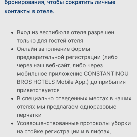
бронирования, чтобы сократить личные
контакты в отеле.
Вход из вестибюля отеля разрешен
только для гостей отеля
Онлайн заполнение формы
предварительной регистрации (либо
ГРУППА
ВСТРЕЧИ
через наш веб-сайт, либо через
НАШИ ОТЕЛИ
ОТЕЛИ РАЗВЛЕЧЕНИЯ И
МЕРОПРИЯТИЯ
ПРЕДЛОЖЕНИЯ
мобильное приложение CONSTANTINOU
СВЯЖИТЕСЬ С
ЭЛИТНЫЙ КЛАСС
BROS HOTELS Mobile App.) до прибытия
ONLINE CHECK-IN
ЭЛИКСИР СПА
приветствуется
ASIMINA SUITES HOTEL*****
СВАДЬБЫ
В специально отведенных местах в наших
ATHENA BEACH HOTEL
ДЕЯТЕЛЬНОСТЬ
ATHENA ROYAL BEACH HOTEL
отелях мы предлагаем одноразовые
ОНЛАЙН-РЕГИСТРАЦИИ
PIONEER BEACH HOTEL
перчатки
Усовершенствованные протоколы уборки
на стойке регистрации и в лифтах,