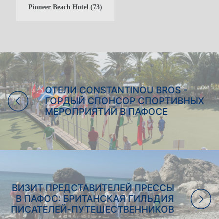
Pioneer Beach Hotel
(73)
СЕМЕЙНЫЕ ПРАЗДНИКИ
ОТДЫХ ТОЛЬКО ДЛЯ
ВЗРОСЛЫХ
ПРАЗДНИКИ В БОУЛИНГЕ
СВАДЬБЫ
ОТЕЛИ CONSTANTINOU BROS -
ГОРДЫЙ СПОНСОР СПОРТИВНЫХ
МЕРОПРИЯТИЙ В ПАФОСЕ
ВИЗИТ ПРЕДСТАВИТЕЛЕЙ ПРЕССЫ
В ПАФОС: БРИТАНСКАЯ ГИЛЬДИЯ
ПИСАТЕЛЕЙ-ПУТЕШЕСТВЕННИКОВ