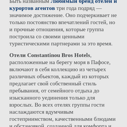
Быть названным
Любимый бренд отелей и
курортов агентов
три года подряд —
значимое достижение. Оно подчеркивает не
только постоянство впечатлений гостей, но
и прочные отношения, которые группа
построила со своими ценными
туристическими партнерами за это время.
Отели Constantinou Bros Hotels
,
расположенные на берегу моря в Пафосе,
ГРУППА
ВСТРЕЧИ
включают в себя коллекцию из четырех
НАШИ ОТЕЛИ
ОТЕЛИ РАЗВЛЕЧЕНИЯ И
МЕРОПРИЯТИЯ
ПРЕДЛОЖЕНИЯ
различных объектов, каждый из которых
СВЯЖИТЕСЬ С
ЭЛИТНЫЙ КЛАСС
предлагает свой собственный стиль
ONLINE CHECK-IN
ЭЛИКСИР СПА
пребывания, от семейного отдыха до
ASIMINA SUITES HOTEL*****
СВАДЬБЫ
изысканного уединения только для
ATHENA BEACH HOTEL
ДЕЯТЕЛЬНОСТЬ
взрослых. Во всех отелях группы гости
ATHENA ROYAL BEACH HOTEL
ОНЛАЙН-РЕГИСТРАЦИИ
наслаждаются вдумчивым
PIONEER BEACH HOTEL
гостеприимством, качественными блюдами
и обстановкой, созданной для комфорта и