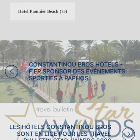
Hôtel Pionnier Beach
(73)
VACANCES EN FAMILLE
VACANCES POUR ADULTES
SEULEMENT
VACANCES AU BOWLING
MARIAGES
CONSTANTINOU BROS HOTELS -
FIER SPONSOR DES ÉVÉNEMENTS
SPORTIFS À PAPHOS
LES HÔTELS CONSTANTINOU BROS
SONT EN LICE POUR LES TRAVEL