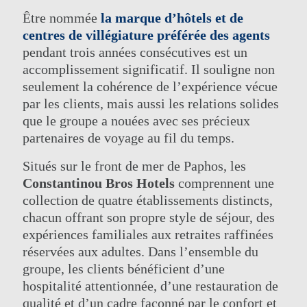
Être nommée
la marque d’hôtels et de
centres de villégiature préférée des agents
pendant trois années consécutives est un
accomplissement significatif. Il souligne non
seulement la cohérence de l’expérience vécue
par les clients, mais aussi les relations solides
que le groupe a nouées avec ses précieux
partenaires de voyage au fil du temps.
Situés sur le front de mer de Paphos, les
LE GROUPE
HÔTELS DIVERTISSEMENT ET
ÉVÉNEMENTS
Constantinou Bros Hotels
comprennent une
NOS HÔTELS
ACTIVITÉS
DES OFFRES
collection de quatre établissements distincts,
RÉUNIONS
CLASSE ELITE
chacun offrant son propre style de séjour, des
CONTACT
SPA ELIXIR
expériences familiales aux retraites raffinées
ONLINE CHECK-IN
MARIAGES
réservées aux adultes. Dans l’ensemble du
groupe, les clients bénéficient d’une
hospitalité attentionnée, d’une restauration de
qualité et d’un cadre façonné par le confort et