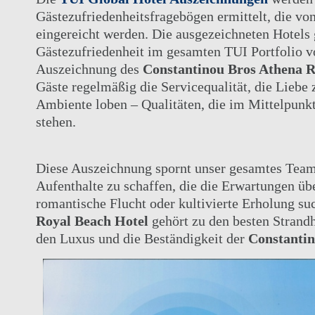
ELIXIER SPA
Gästezufriedenheitsfragebögen ermittelt, die vo
HOCHZEITEN
eingereicht werden. Die ausgezeichneten Hotels
Gästezufriedenheit im gesamten TUI Portfolio v
HOTELS, UNTERHALTUNG UND VERANSTALTUN
Auszeichnung des
Constantinou Bros Athena R
AKTIVITÄTEN
Gäste regelmäßig die Servicequalität, die Liebe
Ambiente loben – Qualitäten, die im Mittelpunk
stehen.
Diese Auszeichnung spornt unser gesamtes Team 
Aufenthalte zu schaffen, die die Erwartungen übe
romantische Flucht oder kultivierte Erholung su
Royal Beach Hotel
gehört zu den besten Strandho
den Luxus und die Beständigkeit der
Constantin