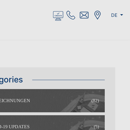
DE
gories
EICHNUNGEN
(82)
-19 UPDATES
(5)