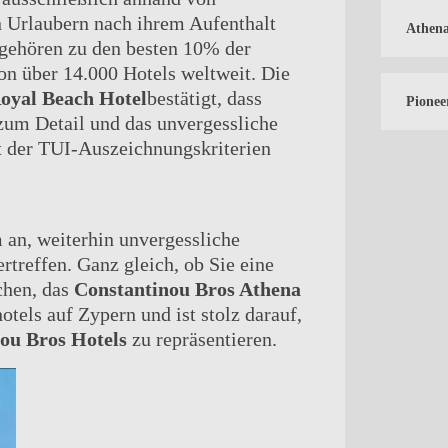
ATHENA BEACH HOTEL
n Urlaubern nach ihrem Aufenthalt
Athena
 gehören zu den besten 10% der
ATHENA ROYAL BEACH HOTEL
on über 14.000 Hotels weltweit. Die
GEN
PIONEER BEACH HOTEL
oyal Beach Hotel
bestätigt, dass
Pionee
 zum Detail und das unvergessliche
t der TUI-Auszeichnungskriterien
an, weiterhin unvergessliche
rtreffen. Ganz gleich, ob Sie eine
chen, das
Constantinou Bros Athena
tels auf Zypern und ist stolz darauf,
ou Bros Hotels
zu repräsentieren.