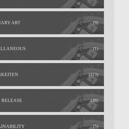
NARY ART
(9)
ELLANEOUS
(1)
GKEITEN
(113)
S RELEASE
(48)
AINABILITY
(5)