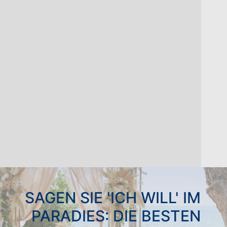
SAGEN SIE 'ICH WILL' IM
PARADIES: DIE BESTEN