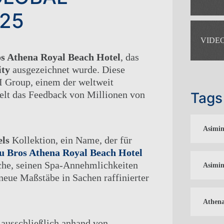
25
VIDE
s Athena Royal Beach Hotel
, das
ity
ausgezeichnet wurde. Diese
I Group, einem der weltweit
gelt das Feedback von Millionen von
Tags
Asimin
els
Kollektion, ein Name, der für
u Bros Athena Royal Beach Hotel
che, seinen Spa-Annehmlichkeiten
Asimin
TAGUNGEN
neue Maßstäbe in Sachen raffinierter
KONTAKT
Athena
ONLINE CHECK-IN
ASIMINA SUITES HOTEL*****
ausschließlich anhand von