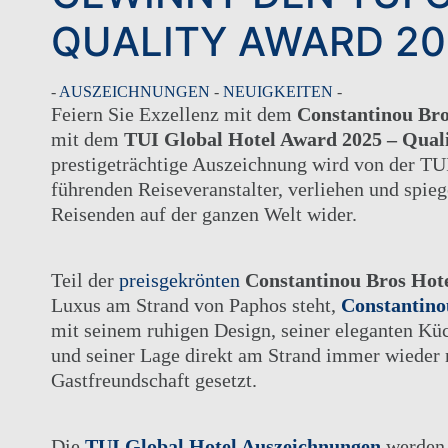
QUALITY AWARD 20
-
AUSZEICHNUNGEN
-
NEUIGKEITEN
-
Feiern Sie Exzellenz mit dem
Constantinou Bro
mit dem
TUI Global Hotel Award 2025 – Qual
prestigeträchtige Auszeichnung wird von der TU
führenden Reiseveranstalter, verliehen und spie
Reisenden auf der ganzen Welt wider.
Teil der
preisgekrönten
Constantinou Bros Hot
Luxus am Strand von Paphos steht,
Constantino
mit seinem ruhigen Design, seiner eleganten Kü
DIE GRUPPE
und seiner Lage direkt am Strand immer wieder 
UNSERE HOTELS
Gastfreundschaft gesetzt.
ANGEBOTE
ELITEKLASSE
Die
TUI Global Hotel Auszeichnungen
werden 