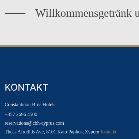
illkommensgetränk und kalte
FAMILIENURLAUBE
BOWLING FERIEN
KONTAKT
Constantinou Bros Hotels
+357 2696 4500
reservations@cbh-cyprus.com
TREUECLUB FÜR GÄSTE
Theas Afroditis Ave, 8101 Kato Paphos, Zypern
Kontakt