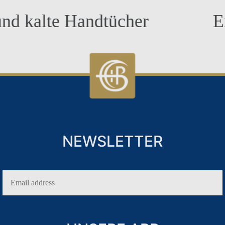
 Handtücher
Exklusives
URLAUB NUR FÜR ERWACHSENE
HOCHZEITEN
NEWSLETTER