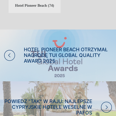
Hotel Pioneer Beach
(74)
WAKACJE RODZINNE
WAKACJE TYLKO DLA
DOROSŁYCH
WAKACJE NA KRĘGIELNI
WESELA
HOTEL PIONEER BEACH OTRZYMAŁ
NAGRODĘ TUI GLOBAL QUALITY
AWARD 2025
POWIEDZ "TAK" W RAJU: NAJLEPSZE
CYPRYJSKIE HOTELE WESELNE W
PAFOS