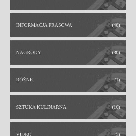
INFORMACJA PRASOWA
(48)
NAGRODY
(80)
RÓŻNE
(1)
SZTUKA KULINARNA
(10)
IDEALNY DLA
VIDEO
(5)