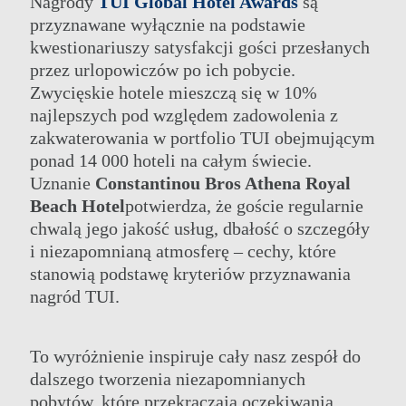
Nagrody
TUI Global Hotel Awards
są
przyznawane wyłącznie na podstawie
kwestionariuszy satysfakcji gości przesłanych
przez urlopowiczów po ich pobycie.
Zwycięskie hotele mieszczą się w 10%
najlepszych pod względem zadowolenia z
zakwaterowania w portfolio TUI obejmującym
ponad 14 000 hoteli na całym świecie.
Uznanie
Constantinou Bros Athena Royal
Beach Hotel
potwierdza, że goście regularnie
GRUPA
HOTELE ROZRYWKA I WYDARZENIA
chwalą jego jakość usług, dbałość o szczegóły
NASZE HOTELE
DZIAŁANIA
i niezapomnianą atmosferę – cechy, które
OFERTY
SPOTKANIA
stanowią podstawę kryteriów przyznawania
KLASA ELITARNA
KONTAKT
nagród TUI.
ELIXIR SPA
ONLINE CHECK-IN
WESELA
To wyróżnienie inspiruje cały nasz zespół do
dalszego tworzenia niezapomnianych
pobytów, które przekraczają oczekiwania.