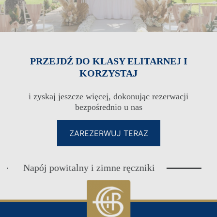
KLUB LOJALNOŚCIOWY DLA
GOŚCI
PRZEJDŹ DO KLASY ELITARNEJ I
LOGOWANIE
KLUB LOJALNOŚCIOWY DLA
KORZYSTAJ
GOŚCI
i zyskaj jeszcze więcej, dokonując rezerwacji
bezpośrednio u nas
ZAREZERWUJ TERAZ
Napój powitalny i zimne ręczniki
Ekskl