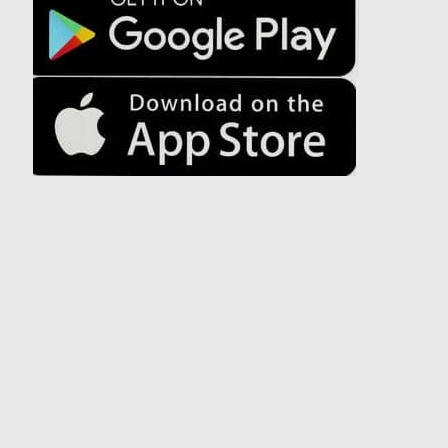
IL GRUPPO
HOTEL INTRATTENIMENTO ED
EVENTI
I NOSTRI HOTEL
ATTIVITÀ
OFFERTE
RIUNIONI
CLASSE ELITE
CONTATTO
ELISIR SPA
ONLINE CHECK-IN
MATRIMONI