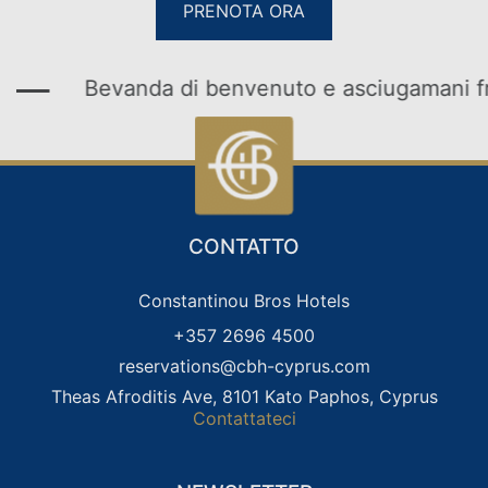
PRENOTA ORA
Bevanda di benvenuto e asciugamani fred
VACANZE IN FAMIGLIA
VACANZE PER SOLI ADULTI
VACANZE AL BOWLING
MATRIMONI
CONTATTO
Constantinou Bros Hotels
+357 2696 4500
reservations@cbh-cyprus.com
Theas Afroditis Ave, 8101 Kato Paphos, Cyprus
Contattateci