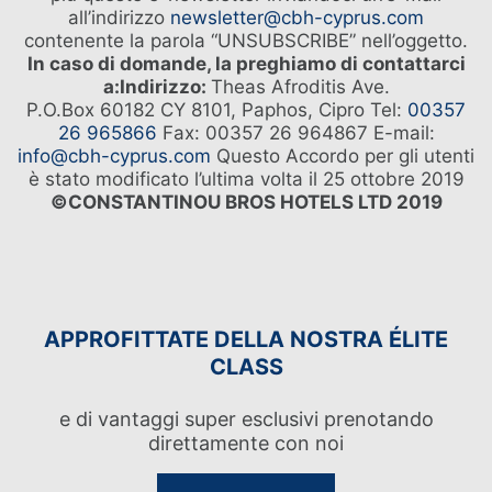
all’indirizzo
newsletter@cbh-cyprus.com
contenente la parola “UNSUBSCRIBE” nell’oggetto.
In caso di domande, la preghiamo di contattarci
a:
Indirizzo:
Theas Afroditis Ave.
IDEALE PER
P.O.Box 60182 CY 8101, Paphos, Cipro Tel:
00357
26 965866
Fax: 00357 26 964867 E-mail:
info@cbh-cyprus.com
Questo Accordo per gli utenti
è stato modificato l’ultima volta il 25 ottobre 2019
©CONSTANTINOU BROS HOTELS LTD 2019
APPROFITTATE DELLA NOSTRA ÉLITE
CLASS
e di vantaggi super esclusivi prenotando
direttamente con noi