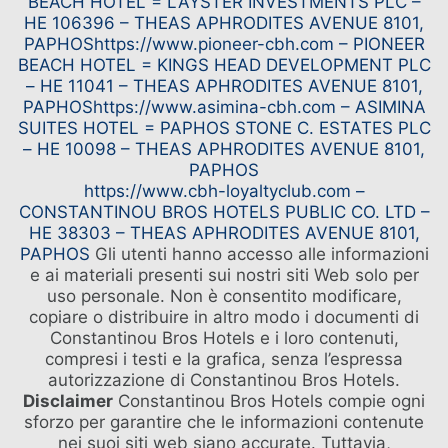
BEACH HOTEL = LAYSTER INVESTMENTS PLC –
HE 106396 – THEAS APHRODITES AVENUE 8101,
PAPHOS
https://www.pioneer-cbh.com – PIONEER
BEACH HOTEL = KINGS HEAD DEVELOPMENT PLC
– HE 11041 – THEAS APHRODITES AVENUE 8101,
PAPHOS
https://www.asimina-cbh.com – ASIMINA
SUITES HOTEL = PAPHOS STONE C. ESTATES PLC
– HE 10098 – THEAS APHRODITES AVENUE 8101,
PAPHOS
https://www.cbh-loyaltyclub.com –
CONSTANTINOU BROS HOTELS PUBLIC CO. LTD –
HE 38303 – THEAS APHRODITES AVENUE 8101,
PAPHOS
Gli utenti hanno accesso alle informazioni
e ai materiali presenti sui nostri siti Web solo per
uso personale. Non è consentito modificare,
copiare o distribuire in altro modo i documenti di
Constantinou Bros Hotels e i loro contenuti,
IL GRUPPO
HOTEL INTRATTENIMENTO ED
compresi i testi e la grafica, senza l’espressa
EVENTI
I NOSTRI HOTEL
autorizzazione di Constantinou Bros Hotels.
ATTIVITÀ
OFFERTE
Disclaimer
Constantinou Bros Hotels compie ogni
RIUNIONI
CLASSE ELITE
sforzo per garantire che le informazioni contenute
CONTATTO
nei suoi siti web siano accurate. Tuttavia,
ELISIR SPA