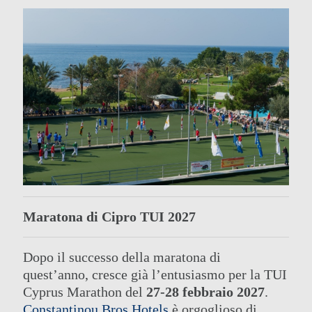
IL GRUPPO
HOTEL INTRATTENIMENTO ED
Maratona di Cipro TUI 2027
EVENTI
I NOSTRI HOTEL
ATTIVITÀ
OFFERTE
RIUNIONI
CLASSE ELITE
Dopo il successo della maratona di
CONTATTO
ELISIR SPA
quest’anno, cresce già l’entusiasmo per la TUI
ONLINE CHECK-IN
MATRIMONI
Cyprus Marathon del
27-28 febbraio 2027
.
Constantinou Bros Hotels
è orgoglioso di