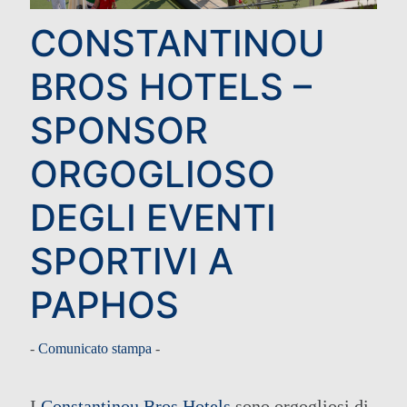
CONSTANTINOU
BROS HOTELS –
SPONSOR
ORGOGLIOSO
DEGLI EVENTI
SPORTIVI A
PAPHOS
-
Comunicato stampa
-
I
Constantinou Bros Hotels
sono orgogliosi di