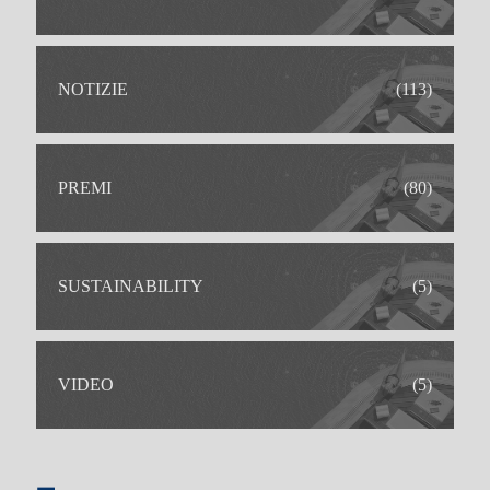
VACANZE IN FAMIGLIA
VACANZE PER SOLI ADULTI
VACANZE AL BOWLING
MATRIMONI
NOTIZIE
(113)
PREMI
(80)
SUSTAINABILITY
(5)
VIDEO
(5)