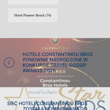
Hotel Pioneer Beach
(74)
HOTELE CONSTANTINOU BROS
PONOWNIE NAGRODZONE W
KONKURSIE TRAVEL GOSSIP
AWARDS 2026
WAKACJE RODZINNE
WAKACJE TYLKO DLA
DOROSŁYCH
WAKACJE NA KRĘGIELNI
WESELA
SIEĆ HOTELI CONSTANTINOU BROS
ZOSTAŁA NOMINOWANA DO