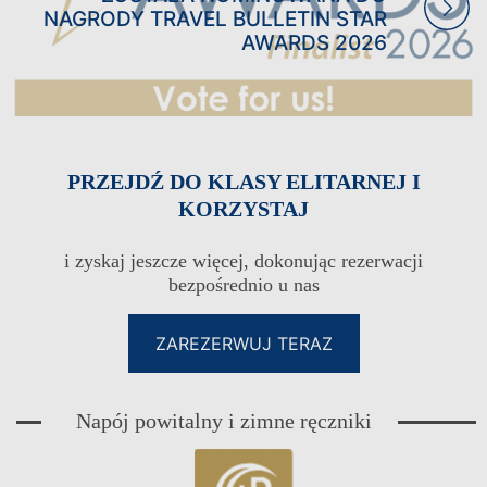
NAGRODY TRAVEL BULLETIN STAR
AWARDS 2026
PRZEJDŹ DO KLASY ELITARNEJ I
KORZYSTAJ
i zyskaj jeszcze więcej, dokonując rezerwacji
KLUB LOJALNOŚCIOWY DLA
bezpośrednio u nas
GOŚCI
ZAREZERWUJ TERAZ
LOGOWANIE
KLUB LOJALNOŚCIOWY DLA
GOŚCI
Napój powitalny i zimne ręczniki
E