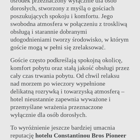
ośrodek przeznaczony wyłącznie dla osób
dorosłych, stworzony z myślą o gościach
poszukujących spokoju i komfortu. Jego
swobodna atmosfera w połączeniu z troskliwą
obsługą i starannie dobranymi
udogodnieniami tworzy środowisko, w którym
GRUPA
goście mogą w pełni się zrelaksować.
HOTELE ROZRYWKA I WYDARZENIA
NASZE HOTELE
DZIAŁANIA
Goście często podkreślają spokojną okolicę,
OFERTY
SPOTKANIA
komfort pobytu oraz stałą jakość obsługi przez
KLASA ELITARNA
KONTAKT
ELIXIR SPA
cały czas trwania pobytu. Od chwil relaksu
ONLINE CHECK-IN
WESELA
nad morzem po wieczory wypełnione
delikatną rozrywką i towarzyską atmosferą –
hotel nieustannie zapewnia wyważone i
przemyślane wrażenia przeznaczone
wyłącznie dla osób dorosłych.
To wyróżnienie jeszcze bardziej umacnia
reputację
hotelu Constantinou Bros Pioneer