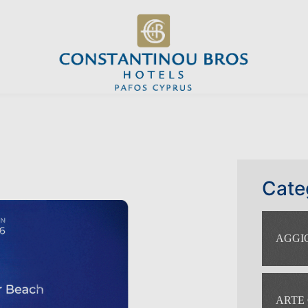
Cate
AGGI
ARTE