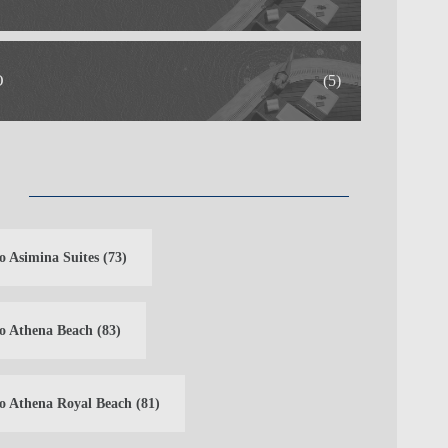
O
(5)
o Asimina Suites
(73)
o Athena Beach
(83)
o Athena Royal Beach
(81)