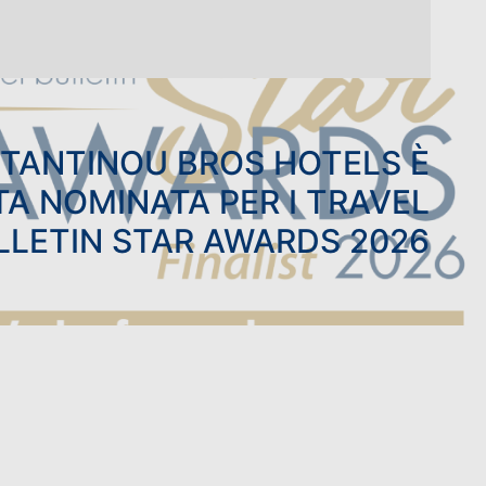
TANTINOU BROS HOTELS È
TA NOMINATA PER I TRAVEL
LLETIN STAR AWARDS 2026