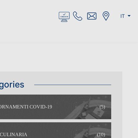
IT
gories
ORNAMENTI COVID-19
(5)
 CULINARIA
(10)