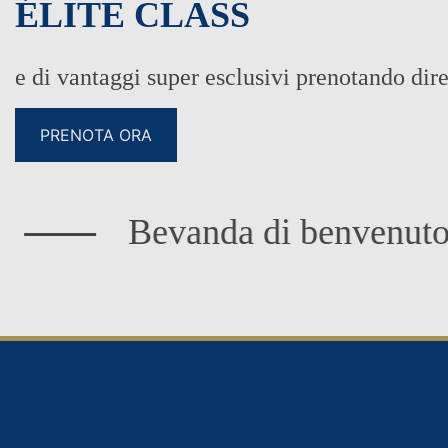
ÉLITE CLASS
e di vantaggi super esclusivi prenotando dir
IDEALE PER
PRENOTA ORA
Bevanda di benvenuto e as