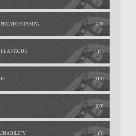
NICATO STAMPA
(48)
ELLANEOUS
(1)
IE
(113)
I
(80)
AINABILITY
(5)