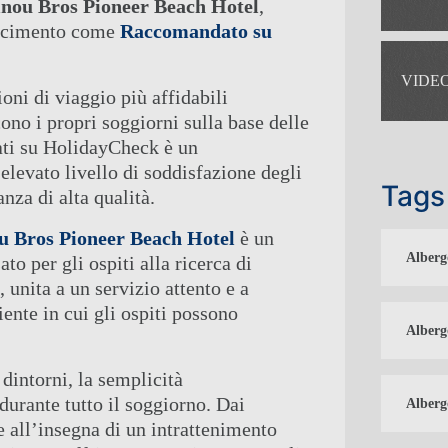
inou Bros Pioneer Beach Hotel
,
noscimento come
Raccomandato su
VIDE
oni di viaggio più affidabili
ono i propri soggiorni sulla base delle
ati su HolidayCheck è un
L INTRATTENIMENTO ED EVENTI
levato livello di soddisfazione degli
Tags
nza di alta qualità.
VITÀ
IONI
ou Bros Pioneer Beach Hotel
è un
TATTO
Alberg
to per gli ospiti alla ricerca di
NE CHECK-IN
 unita a un servizio attento e a
ente in cui gli ospiti possono
Alberg
 dintorni, la semplicità
 durante tutto il soggiorno. Dai
Alberg
e all’insegna di un intrattenimento