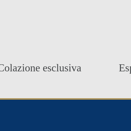
ione esclusiva
Espres