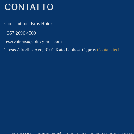
VACANZE IN FAMIGLIA
VA
CONTATTO
VACANZE AL BOWLING
MA
Constantinou Bros Hotels
+357 2696 4500
reservations@cbh-cyprus.com
Theas Afroditis Ave, 8101 Kato Paphos, Cyprus
Contattateci
CLUB DI FIDELIZZAZIONE DEGLI OSP
CLUB FEDELTÀ PER GLI OSPITI
AC