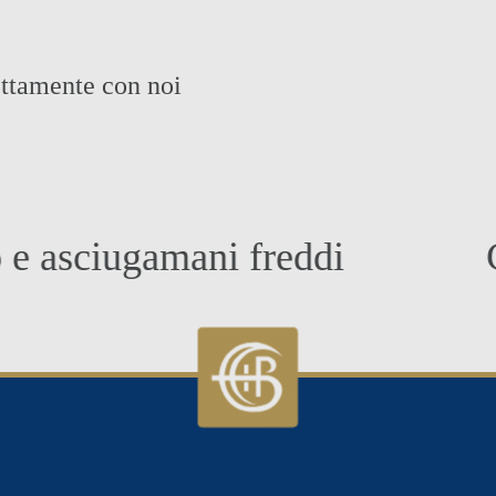
ettamente con noi
ciugamani freddi
Colaz