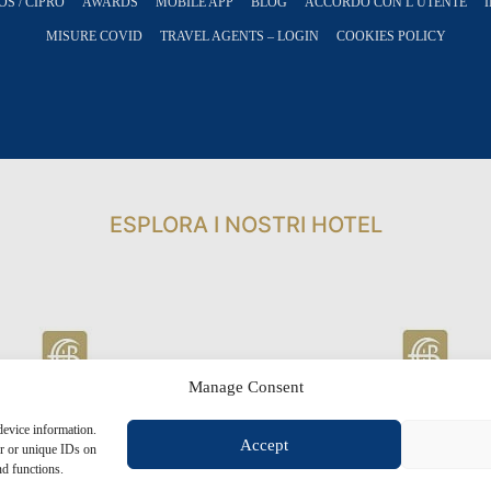
S / CIPRO
AWARDS
MOBILE APP
BLOG
ACCORDO CON L’UTENTE
MISURE COVID
TRAVEL AGENTS – LOGIN
COOKIES POLICY
ESPLORA I NOSTRI HOTEL
Manage Consent
device information.
Accept
or or unique IDs on
nd functions.