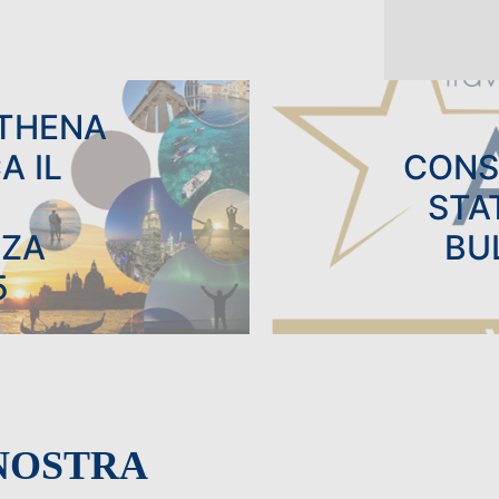
ATHENA
A IL
CONS
STA
NZA
BU
5
NOSTRA