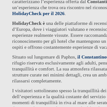
caratterizzano l’esperienza offerta dal
Constant
un’esperienza che trova ora riscontro nel rico
HolidayCheck per il 2026
.
HolidayCheck è
una delle piattaforme di recensi
d’Europa, dove i viaggiatori valutano e recensisc
esperienze realmente vissute. Essere raccomand
IL GRUPPO
HOTE
riconoscimento per gli hotel che mantengono un e
I NOSTRI HOTEL
ospiti e offrono costantemente esperienze di vaca
ATTI
OFFERTE
RIUN
Situato sul lungomare di Paphos,
il Constantin
CLASSE ELITE
CON
rifugio riservato esclusivamente agli adulti, pensa
ELISIR SPA
ONLI
tranquillità e comfort. La sua atmosfera rilassata,
MATRIMONI
strutture curate nei minimi dettagli, crea un ambi
rilassarsi completamente.
I visitatori sottolineano spesso la tranquillità dei
dell’esperienza e la qualità costante del servizio
momenti di tranquillità in riva al mare alle serat