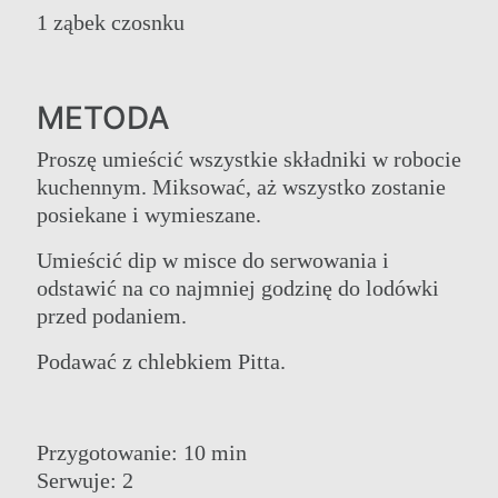
1 ząbek czosnku
GRUPA
HOTELE ROZRYWKA I WYDARZENIA
NASZE HOTELE
DZIAŁANIA
OFERTY
SPOTKANIA
METODA
KLASA ELITARNA
KONTAKT
ELIXIR SPA
ONLINE CHECK-IN
Proszę umieścić wszystkie składniki w robocie
WESELA
kuchennym. Miksować, aż wszystko zostanie
posiekane i wymieszane.
Umieścić dip w misce do serwowania i
odstawić na co najmniej godzinę do lodówki
przed podaniem.
Podawać z chlebkiem Pitta.
Przygotowanie: 10 min
Serwuje: 2