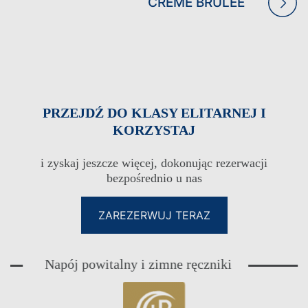
CRÈME BRÛLÉE
WAKACJE RODZINNE
WAKACJE TYLKO DLA
DOROSŁYCH
WAKACJE NA KRĘGIELNI
WESELA
PRZEJDŹ DO KLASY ELITARNEJ I
KORZYSTAJ
i zyskaj jeszcze więcej, dokonując rezerwacji
bezpośrednio u nas
ZAREZERWUJ TERAZ
Napój powitalny i zimne ręczniki
E
KLUB LOJALNOŚCIOWY DLA
GOŚCI